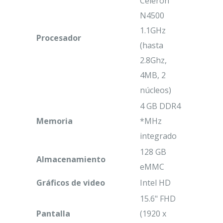
Celeron
N4500
1.1GHz
Procesador
(hasta
2.8Ghz,
4MB, 2
núcleos)
4 GB DDR4
Memoria
*MHz
integrado
128 GB
Almacenamiento
eMMC
Gráficos
de video
Intel HD
15.6" FHD
Pantalla
(1920 x