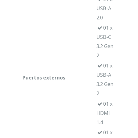
USB-A
2.0
01 x
USB-C
3.2 Gen
2
01 x
USB-A
Puertos externos
3.2 Gen
2
01 x
HDMI
1.4
01 x