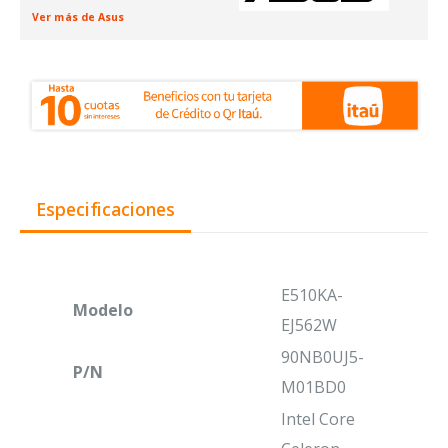
Ver más de Asus
Especificaciones
E510KA-
Modelo
EJ562W
90NB0UJ5-
P/N
M01BD0
Intel Core