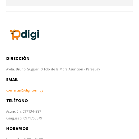
DIRECCIÓN
Avda. Bruno Guggiari c/ Fdo de la Mora Asunción - Paraguay
EMAIL
comercial@digi.com.py
TELÉFONO
Asunción: 0971344987
Caaguazú: 0971750549
HORARIOS