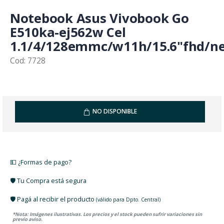
Notebook Asus Vivobook Go
E510ka-ej562w Cel
1.1/4/128emmc/w11h/15.6"fhd/n
Cod: 7728
NO DISPONIBLE
💵 ¿Formas de pago?
🛡️ Tu Compra está segura
🛡️ Pagá al recibir el producto
(válido para Dpto. Central)
*Nota: Imágenes ilustrativas. Los precios y el stock pueden sufrir variaciones sin
previo aviso.