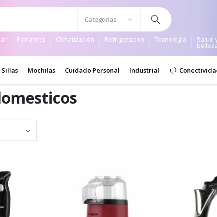
ar
Parlantes
Climatización
Refrigeracion
Tecnología
Salud 
bellez
Sillas
Mochilas
Cuidado Personal
Industrial
Conectivida
domesticos
Set Ascending Direction