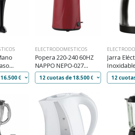
TICOS
ELECTRODOMESTICOS
ELECTRODO
Mano
Popera 220-240 60HZ
Jarra Eléc
Vaso
NAPPO NEPO-027
Inoxidabl
(NG)
1200W
1800