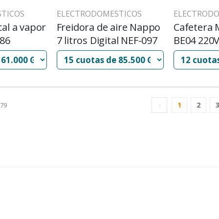
TICOS
ELECTRODOMESTICOS
ELECTRODO
cal a vapor
Freidora de aire Nappo
Cafetera 
86
7 litros Digital NEF-097
BE04 220V
Tazas
‹
1
2
879