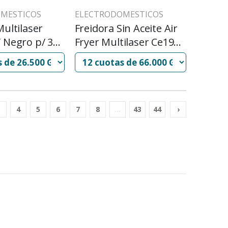
MESTICOS
ELECTRODOMESTICOS
Multilaser
Freidora Sin Aceite Air
 Negro p/ 30
Fryer Multilaser Ce191
4.2l 1500w 220v Negro
3
4
5
6
7
8
...
43
44
›