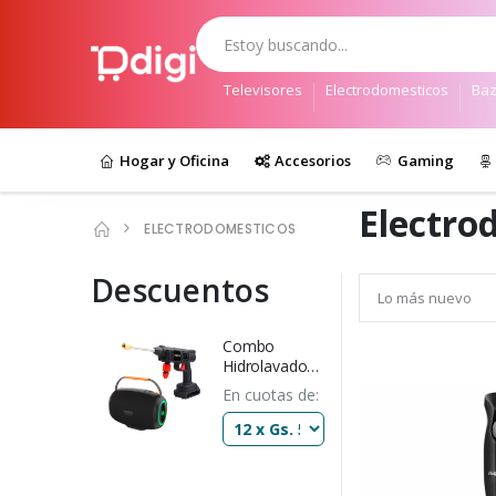
Televisores
Electrodomesticos
Baz
Hogar y Oficina
Accesorios
Gaming
Electro
ELECTRODOMESTICOS
Descuentos
Combo
Hidrolavadora
de
En cuotas de:
Inalámbrica
Nappo NHH-
147 +
Parlante
Kolke KPM-