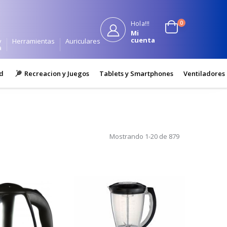
0
Hola!!!
Mi
cuenta
y
Herramientas
Auriculares
a
d
Recreacion y Juegos
Tablets y Smartphones
Ventiladores
Mostrando 1-20 de 879