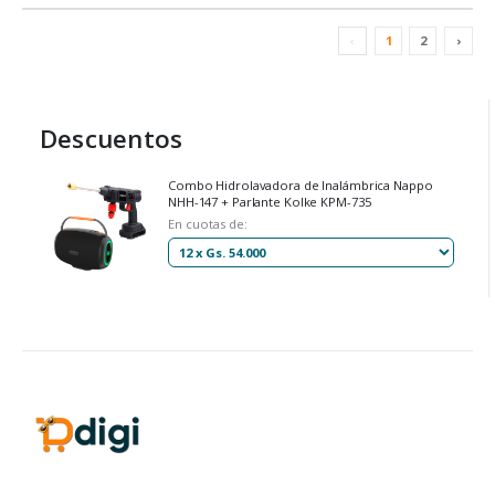
‹
1
2
›
Descuentos
Combo Hidrolavadora de Inalámbrica Nappo
NHH-147 + Parlante Kolke KPM-735
En cuotas de: