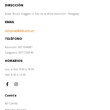
DIRECCIÓN
Avda. Bruno Guggiari c/ Fdo de la Mora Asunción - Paraguay
EMAIL
comercial@digi.com.py
TELÉFONO
Asunción: 0971344987
Caaguazú: 0971750549
HORARIOS
Lun. a Vier. 8:00 a 18:00
Sab. 8:30 a 12:00
Cuenta
Mi Cuenta
Métodos de pago