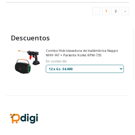
‹
1
2
›
Descuentos
Combo Hidrolavadora de Inalámbrica Nappo
NHH-147 + Parlante Kolke KPM-735
En cuotas de: