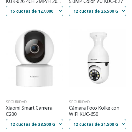
KUK-626 4CH 2MP/H 265
5.0MP Color VU KUC-627
DVR
SEGURIDAD
SEGURIDAD
Xiaomi Smart Camera
Cámara Foco Kolke con
C200
WIFI KUC-650