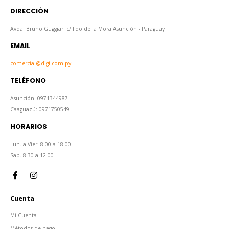
DIRECCIÓN
Avda. Bruno Guggiari c/ Fdo de la Mora Asunción - Paraguay
EMAIL
comercial@digi.com.py
TELÉFONO
Asunción: 0971344987
Caaguazú: 0971750549
HORARIOS
Lun. a Vier. 8:00 a 18:00
Sab. 8:30 a 12:00
Cuenta
Mi Cuenta
Métodos de pago