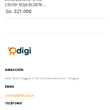
CRUSH ROJA BL0876-
1RDCL
Gs. 321.000
DIRECCIÓN
Avda. Bruno Guggiari c/ Fdo de la Mora Asunción - Paraguay
EMAIL
comercial@digi.com.py
TELÉFONO