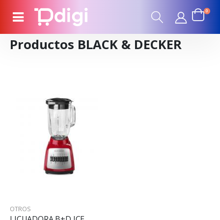
0
Productos BLACK & DECKER
OTROS
LICUADORA B+D ICE