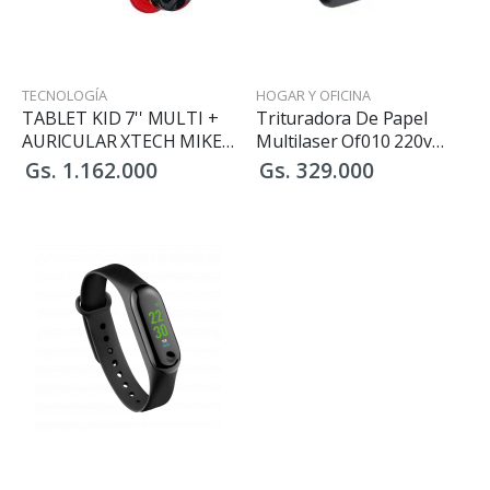
TECNOLOGÍA
HOGAR Y OFICINA
TABLET KID 7'' MULTI +
Trituradora De Papel
AURICULAR XTECH MIKEY
Multilaser Of010 220v
MOUSE
6fl/10l/negro
Gs. 1.162.000
Gs. 329.000