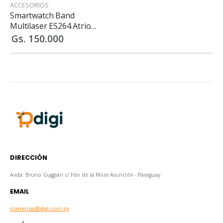
ACCESORIOS
Smartwatch Band
Multilaser ES264 Atrio
Toquio ANDROID y IOS
Gs. 150.000
DIRECCIÓN
Avda. Bruno Guggiari c/ Fdo de la Mora Asunción - Paraguay
EMAIL
comercial@digi.com.py