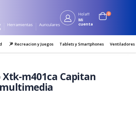
0
Hola!!!
Mi
cuenta
y
Herramientas
Auriculares
a
d
Recreacion y Juegos
Tablets y Smartphones
Ventiladores
b Xtk-m401ca Capitan
/multimedia