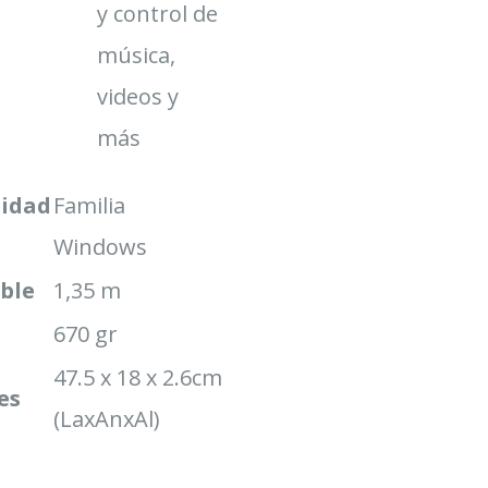
y control de
música,
videos y
más
lidad
Familia
Windows
able
1,35 m
670 gr
47.5 x 18 x 2.6cm
es
(LaxAnxAl)