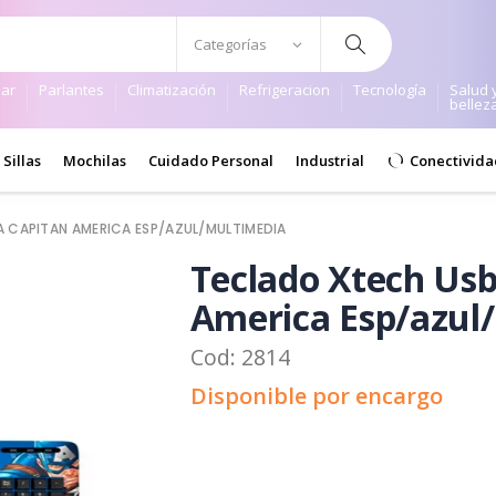
ar
Parlantes
Climatización
Refrigeracion
Tecnología
Salud 
bellez
Sillas
Mochilas
Cuidado Personal
Industrial
Conectivida
CAPITAN AMERICA ESP/AZUL/MULTIMEDIA
Teclado Xtech Us
America Esp/azul
Cod: 2814
Disponible por encargo